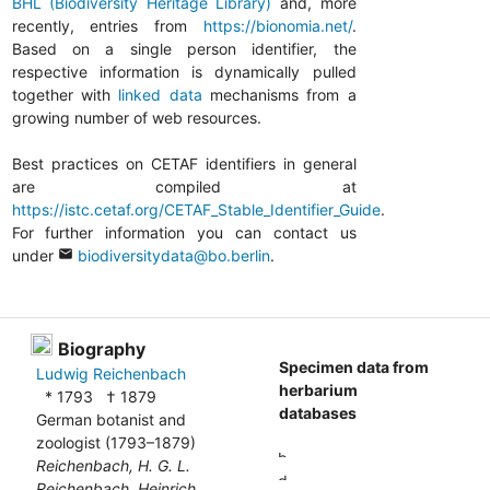
BHL (Biodiversity Heritage Library)
and, more
recently, entries from
https://bionomia.net/
.
Based on a single person identifier, the
respective information is dynamically pulled
together with
linked data
mechanisms from a
growing number of web resources.
Best practices on CETAF identifiers in general
are compiled at
https://istc.cetaf.org/CETAF_Stable_Identifier_Guide
.
For further information you can contact us
under
email
biodiversitydata@bo.berlin
.
Biography
Specimen data from
Ludwig Reichenbach
herbarium
*
1793
†
1879
databases
German botanist and
zoologist (1793–1879)
Reichenbach, H. G. L.
Reichenbach, Heinrich