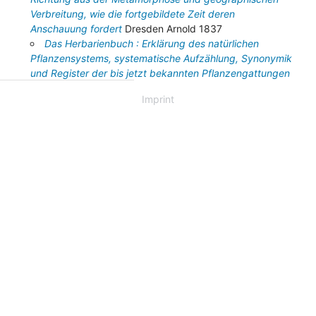
Verbreitung, wie die fortgebildete Zeit deren
Anschauung fordert
Dresden Arnold 1837
Das Herbarienbuch : Erklärung des natürlichen
Pflanzensystems, systematische Aufzählung, Synonymik
und Register der bis jetzt bekannten Pflanzengattungen
... = Repertorium herbarii, sive, Nomenclator generum
Imprint
plantarum systematicus synonymicus et alphabeticus ad
usum practicum accommodatus ...
Dresden In der
Arnoldischen Buchh 1841
Blicke in das Leben der Thierwelt : verglichen mit
dem Leben des Menschen
Dresden In der Arnoldischen
Buchhandlung 1843
More...
Claimed natural history specimens collected
or identified by Ludwig Reichenbach
No Bionomia data found or profile not public!