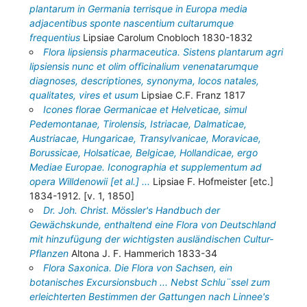
plantarum in Germania terrisque in Europa media
adjacentibus sponte nascentium cultarumque
frequentius
Lipsiae Carolum Cnobloch 1830-1832
Flora lipsiensis pharmaceutica. Sistens plantarum agri
lipsiensis nunc et olim officinalium venenatarumque
diagnoses, descriptiones, synonyma, locos natales,
qualitates, vires et usum
Lipsiae C.F. Franz 1817
Icones florae Germanicae et Helveticae, simul
Pedemontanae, Tirolensis, Istriacae, Dalmaticae,
Austriacae, Hungaricae, Transylvanicae, Moravicae,
Borussicae, Holsaticae, Belgicae, Hollandicae, ergo
Mediae Europae. Iconographia et supplementum ad
opera Willdenowii [et al.] ...
Lipsiae F. Hofmeister [etc.]
1834-1912. [v. 1, 1850]
Dr. Joh. Christ. Mössler's Handbuch der
Gewächskunde, enthaltend eine Flora von Deutschland
mit hinzufügung der wichtigsten ausländischen Cultur-
Pflanzen
Altona J. F. Hammerich 1833-34
Flora Saxonica. Die Flora von Sachsen, ein
botanisches Excursionsbuch ... Nebst Schlu¨ssel zum
erleichterten Bestimmen der Gattungen nach Linnee's