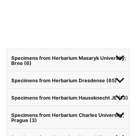
expand_more
Specimens from Herbarium Masaryk University;
Brno (6)
expand_more
Specimens from Herbarium Dresdense (65)
expand_more
Specimens from Herbarium Haussknecht JE (13)
expand_more
Specimens from Herbarium Charles University;
Prague (3)