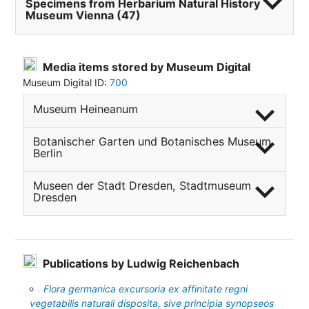
expand_more
Specimens from Herbarium Natural History
Museum Vienna (47)
Media items stored by Museum Digital
Museum Digital ID:
700
expand_more
Museum Heineanum
expand_more
Botanischer Garten und Botanisches Museum
Berlin
expand_more
Museen der Stadt Dresden, Stadtmuseum
Dresden
Publications by Ludwig Reichenbach
Flora germanica excursoria ex affinitate regni
vegetabilis naturali disposita, sive principia synopseos